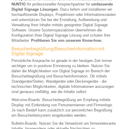
Flüsterkoffer Verleih
NUNTIO
Ihr professioneller Ansprechpartner für
umfassende
Digital Signage Lösungen
. Dazu liefern und installieren wir
Seminartechnik Verleih
hochauflösende Displays, Projektoren oder Informationssäulen
und unterstützen Sie bei der Erstellung, Aufbereitung und
Pinnwand
Verwaltung Ihrer Inhalte mittels geeigneter Digital Signage
Software. Unsere Systemspezialisten übernehmen die
Flipchart
Konfiguration Ihrer Digital Signage Lösung und schulen Ihre
Mitarbeiter.
Profitieren Sie von unserem Know-how.
Whiteboard
Besucherbegrüßung/Besucherinformation mit
Staffelei
Digital Signage
Persönliche Ansprache ist gerade in der heutigen Zeit immer
Eventdienstleistungen
wichtiger um in positiver Erinnerung zu bleiben. Nutzen Sie
daher die Möglichkeiten von Digital Signage im Bereich der
VERKAUF
Besucherbegrüßung und Besucherinformation. Ob mittels
Standgeräte/Stelen, Wandgeräte oder Deckengeräte - die
Beamer, Projektoren
technischen Möglichkeiten, digitale Informationen anzuzeigen
sind genauso vielfältig, wie die Inhalte selbst:
LCD Beamer
Welcome-Boards: Besucherbegrüßung am Empfang mittels
DLP Beamer
Display mit Einbindung von Personennamen und Firmenlogo.
Je nach Bedarf kann zusätzlich zur persönlichen Begrüßung
LED, LED-Laser Beamer
ein Besucherleitsystem eingebunden werden.
Bulletin-Boards: Nutzen Sie die Verweilzeit um firmenrelevante
Laserbeamer
Inhalte, Imagevideos oder aktuelle Nachrichten zu