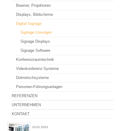
Beamer, Projektoren
Beamer mieten - FAQ
Displays, Bildschirme
Leinwände
Digital Signage
Bildschirme, TV Stative
Signage Lösungen
iPad, iPad Stative
Signage Displays
Signage Software
Bühne
Konferenzraumtechnik
Traversensysteme
Videokonferenz-Systeme
Eventzubehör
Dolmetschsysteme
Eventmöbel
Personen-Führungsanlagen
Rednerpulte
REFERENZEN
Tanzboden
UNTERNEHMEN
KONTAKT
Plakatsteher
Event Specials
10.01.2023