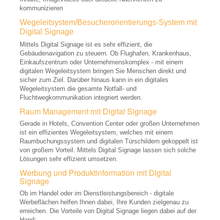
kommunizieren
Medical Beamer, DICOM
Wegeleitsystem/Besucherorientierungs-System mit
3D Beamer
Digital Signage
Mittels Digital Signage ist es sehr effizient, die
Digital Link, HD-BaseT
Gebäudenavigation zu steuern. Ob Flughafen, Krankenhaus,
Einkaufszentrum oder Unternehmenskomplex - mit einem
Beamer Zubehör
digitalen Wegeleitsystem bringen Sie Menschen direkt und
sicher zum Ziel. Darüber hinaus kann in ein digitales
Beamer Kaufberatung
Wegeleitsystem die gesamte Notfall- und
Fluchtwegkommunikation integriert werden.
Displays, Bildschirme
Raum Management mit Digital Signage
LCD, LED Displays
Gerade in Hotels, Convention Center oder großen Unternehmen
ist ein effizientes Wegeleitsystem, welches mit einem
Plasma Displays
Raumbuchungssystem und digitalen Türschildern gekoppelt ist
von großem Vorteil. Mittels Digital Signage lassen sich solche
OLED Displays
Lösungen sehr effizient umsetzen.
Digital Link/HD-BaseT
Werbung und Produktinformation mit Digital
Signage
Touchscreen
Ob im Handel oder im Dienstleistungsbereich - digitale
Werbeflächen helfen Ihnen dabei, Ihre Kunden zielgenau zu
Outdoor Displays
erreichen. Die Vorteile von Digital Signage liegen dabei auf der
Hand: