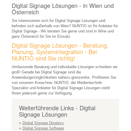
Digital Signage Lösungen - in Wien und
Mediensteuerungen
Österreich
Interaktive Whiteboards
Sie interessieren sich für Digital Signage Lösungen und
befinden sich außerhalb von Wien? NUNTIO ist Ihr Anbieter für
Visualizer
Digital Signage - Wir beraten Sie gerne und sind in Wine und
ganz Österreich für Sie im Einsatz.
Medienmöbel
Digital Signage Lösungen - Beratung,
Moderationszubehör
Planung, Systemintegration - Bei
NUNTIO sind Sie richtig!
Raumbuchungssysteme
Umfassende Beratung und individuelle Lösungen schreiben wir
Videokonferenz-Systeme
groß! Gerade bei Digital Signage sind die
Anwendungsmöglichkeiten nahezu grenzenlos. Profitieren Sie
Dolmetschsysteme
von unserem Know-how. NUNTIO, der Medientechnik-
Spezialist und Anbieter für Digital Signage Lösungen steht
Personen-Führungsanlagen
Ihnen jederzeit gerne zur Verfügung.
REFERENZEN
Weiterführende Links - Digital
Signage Lösungen
UNTERNEHMEN
Digital Signage Displays
Jobs
Digital Signage Software