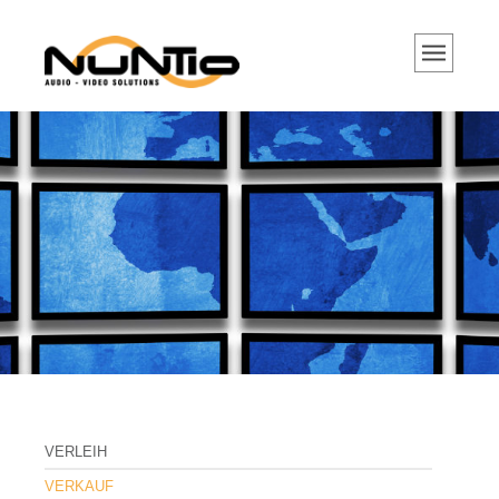
VERLEIH
Hybrid Events, Streaming
Tontechnik
Tonanlagen
Mikrofone
DJ Equipment
Lichttechnik
Videotechnik
Beamer und Projektoren
Portable Beamer
VERLEIH
Hochleistungs Projektoren
VERKAUF
Projektor Objektive