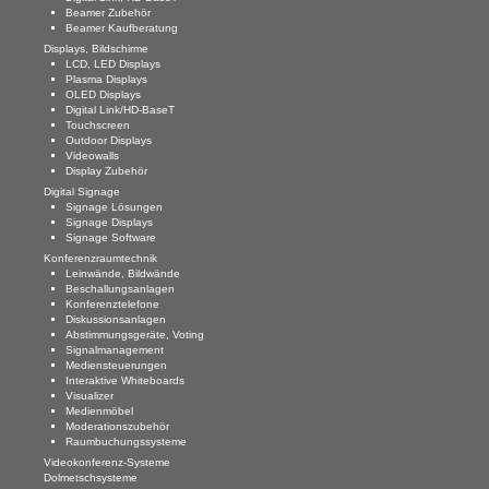
Beamer Zubehör
Beamer Kaufberatung
Displays, Bildschirme
LCD, LED Displays
Plasma Displays
OLED Displays
Digital Link/HD-BaseT
Touchscreen
Outdoor Displays
Videowalls
Display Zubehör
Digital Signage
Signage Lösungen
Signage Displays
Signage Software
Konferenzraumtechnik
Leinwände, Bildwände
Beschallungsanlagen
Konferenztelefone
Diskussionsanlagen
Abstimmungsgeräte, Voting
Signalmanagement
Mediensteuerungen
Interaktive Whiteboards
Visualizer
Medienmöbel
Moderationszubehör
Raumbuchungssysteme
Videokonferenz-Systeme
Dolmetschsysteme