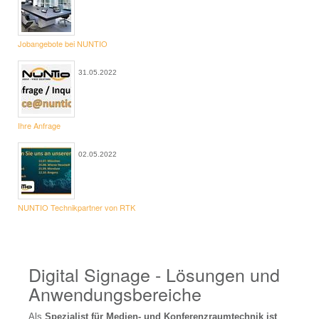
Konferenztechnik Verleih
Abstimmungsgeräte
Jobangebote bei NUNTIO
Diskussionsanlage
31.05.2022
Drucker, Kopierer
Präsentationszubehör
Ihre Anfrage
Telefonkonferenz
02.05.2022
Videokonferenz
Dolmetschtechnik Verleih
NUNTIO Technikpartner von RTK
Dolmetschanlage
Dolmetschkabine
Digital Signage - Lösungen und
Dolmetscher
Anwendungsbereiche
FAQ Dolmetschertechnik
Als
Spezialist für Medien- und Konferenzraumtechnik ist