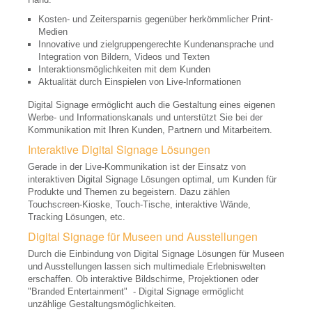
Videowalls
Kosten- und Zeitersparnis gegenüber herkömmlicher Print-
Display Zubehör
Medien
Innovative und zielgruppengerechte Kundenansprache und
Digital Signage
Integration von Bildern, Videos und Texten
Interaktionsmöglichkeiten mit dem Kunden
Signage Lösungen
Aktualität durch Einspielen von Live-Informationen
Signage Displays
Digital Signage ermöglicht auch die Gestaltung eines eigenen
Werbe- und Informationskanals und unterstützt Sie bei der
Signage Software
Kommunikation mit Ihren Kunden, Partnern und Mitarbeitern.
Interaktive Digital Signage Lösungen
Konferenzraumtechnik
Gerade in der Live-Kommunikation ist der Einsatz von
Leinwände, Bildwände
interaktiven Digital Signage Lösungen optimal, um Kunden für
Produkte und Themen zu begeistern. Dazu zählen
Beschallungsanlagen
Touchscreen-Kioske, Touch-Tische, interaktive Wände,
Tracking Lösungen, etc.
Konferenztelefone
Digital Signage für Museen und Ausstellungen
Durch die Einbindung von Digital Signage Lösungen für Museen
Diskussionsanlagen
und Ausstellungen lassen sich multimediale Erlebniswelten
erschaffen. Ob interaktive Bildschirme, Projektionen oder
Abstimmungsgeräte, Voting
"Branded Entertainment" - Digital Signage ermöglicht
unzählige Gestaltungsmöglichkeiten.
Signalmanagement