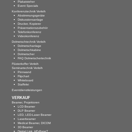
Plakatsteher
Event Specials
Konferenztechnik Verleih
Abstimmungsgeräte
Diskussionsanlage
Drucker, Kopierer
Präsentationszubehör
Telefonkonferenz
Videokonferenz
Dolmetschtechnik Verleih
Dolmetschanlage
Dolmetschkabine
Dolmetscher
FAQ Dolmetschertechnik
Flüsterkoffer Verleih
Seminartechnik Verleih
Pinnwand
Flipchart
Whiteboard
Staffelei
Eventdienstleistungen
VERKAUF
Beamer, Projektoren
LCD Beamer
DLP Beamer
LED, LED-Laser Beamer
Laserbeamer
Medical Beamer, DICOM
3D Beamer
Digital Link, HD-BaseT