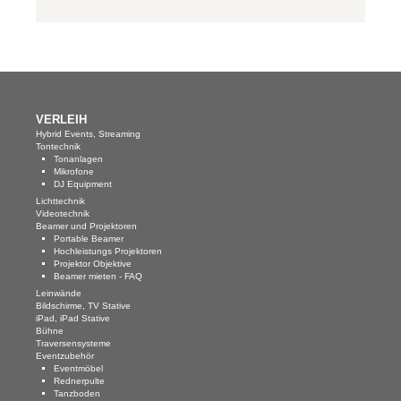
Blog
AGB
Impressum
Datenschutz
VERLEIH
Hybrid Events, Streaming
KONTAKT
Tontechnik
Tonanlagen
Mikrofone
DJ Equipment
Lichttechnik
Videotechnik
Beamer und Projektoren
Portable Beamer
Hochleistungs Projektoren
Projektor Objektive
Beamer mieten - FAQ
Leinwände
Bildschirme, TV Stative
iPad, iPad Stative
Bühne
Traversensysteme
Eventzubehör
Eventmöbel
Rednerpulte
Tanzboden