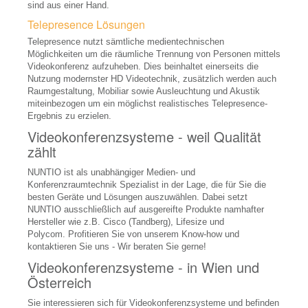
Videowalls
sind aus einer Hand.
Telepresence Lösungen
Display Zubehör
Telepresence nutzt sämtliche medientechnischen
Digital Signage
Möglichkeiten um die räumliche Trennung von Personen mittels
Videokonferenz aufzuheben. Dies beinhaltet einerseits die
Signage Lösungen
Nutzung modernster HD Videotechnik, zusätzlich werden auch
Raumgestaltung, Mobiliar sowie Ausleuchtung und Akustik
Signage Displays
miteinbezogen um ein möglichst realistisches Telepresence-
Ergebnis zu erzielen.
Signage Software
Videokonferenzsysteme - weil Qualität
zählt
Konferenzraumtechnik
NUNTIO ist als unabhängiger Medien- und
Leinwände, Bildwände
Konferenzraumtechnik Spezialist in der Lage, die für Sie die
besten Geräte und Lösungen auszuwählen. Dabei setzt
Beschallungsanlagen
NUNTIO ausschließlich auf ausgereifte Produkte namhafter
Hersteller wie z.B. Cisco (Tandberg), Lifesize und
Konferenztelefone
Polycom. Profitieren Sie von unserem Know-how und
kontaktieren Sie uns - Wir beraten Sie gerne!
Diskussionsanlagen
Videokonferenzsysteme - in Wien und
Abstimmungsgeräte, Voting
Österreich
Signalmanagement
Sie interessieren sich für Videokonferenzsysteme und befinden