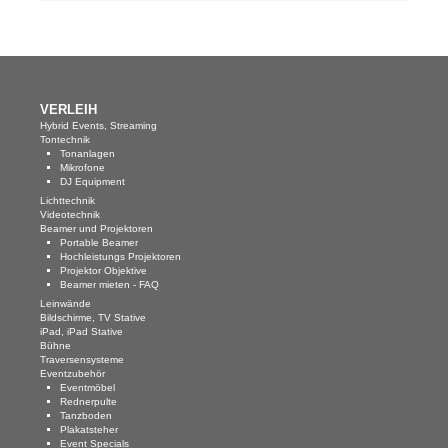
Blog
AGB
Impressum
VERLEIH
Datenschutz
Hybrid Events, Streaming
Tontechnik
KONTAKT
Tonanlagen
Mikrofone
DJ Equipment
Lichttechnik
Videotechnik
Beamer und Projektoren
Portable Beamer
Hochleistungs Projektoren
Projektor Objektive
Beamer mieten - FAQ
Leinwände
Bildschirme, TV Stative
iPad, iPad Stative
Bühne
Traversensysteme
Eventzubehör
Eventmöbel
Rednerpulte
Tanzboden
Plakatsteher
Event Specials