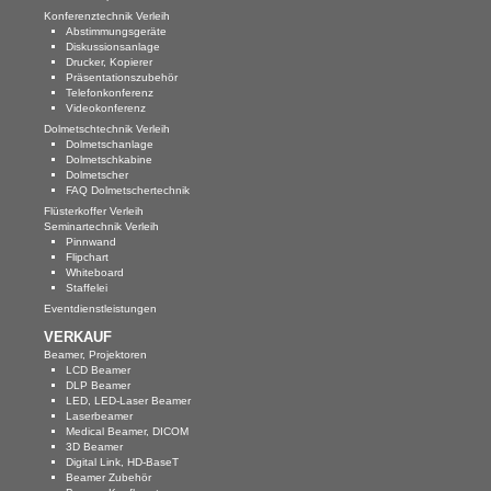
Konferenztechnik Verleih
Abstimmungsgeräte
Diskussionsanlage
Drucker, Kopierer
Präsentationszubehör
Telefonkonferenz
Videokonferenz
Dolmetschtechnik Verleih
Dolmetschanlage
Dolmetschkabine
Dolmetscher
FAQ Dolmetschertechnik
Flüsterkoffer Verleih
Seminartechnik Verleih
Pinnwand
Flipchart
Whiteboard
Staffelei
Eventdienstleistungen
VERKAUF
Beamer, Projektoren
LCD Beamer
DLP Beamer
LED, LED-Laser Beamer
Laserbeamer
Medical Beamer, DICOM
3D Beamer
Digital Link, HD-BaseT
Beamer Zubehör