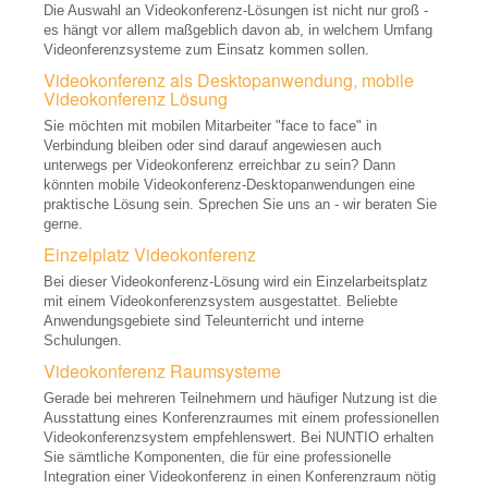
Die Auswahl an Videokonferenz-Lösungen ist nicht nur groß -
Medical Beamer, DICOM
es hängt vor allem maßgeblich davon ab, in welchem Umfang
Videonferenzsysteme zum Einsatz kommen sollen.
3D Beamer
Videokonferenz als Desktopanwendung, mobile
Videokonferenz Lösung
Digital Link, HD-BaseT
Sie möchten mit mobilen Mitarbeiter "face to face" in
Beamer Zubehör
Verbindung bleiben oder sind darauf angewiesen auch
unterwegs per Videokonferenz erreichbar zu sein? Dann
Beamer Kaufberatung
könnten mobile Videokonferenz-Desktopanwendungen eine
praktische Lösung sein. Sprechen Sie uns an - wir beraten Sie
Displays, Bildschirme
gerne.
Einzelplatz Videokonferenz
LCD, LED Displays
Bei dieser Videokonferenz-Lösung wird ein Einzelarbeitsplatz
Plasma Displays
mit einem Videokonferenzsystem ausgestattet. Beliebte
Anwendungsgebiete sind Teleunterricht und interne
OLED Displays
Schulungen.
Videokonferenz Raumsysteme
Digital Link/HD-BaseT
Gerade bei mehreren Teilnehmern und häufiger Nutzung ist die
Touchscreen
Ausstattung eines Konferenzraumes mit einem professionellen
Videokonferenzsystem empfehlenswert. Bei NUNTIO erhalten
Outdoor Displays
Sie sämtliche Komponenten, die für eine professionelle
Integration einer Videokonferenz in einen Konferenzraum nötig