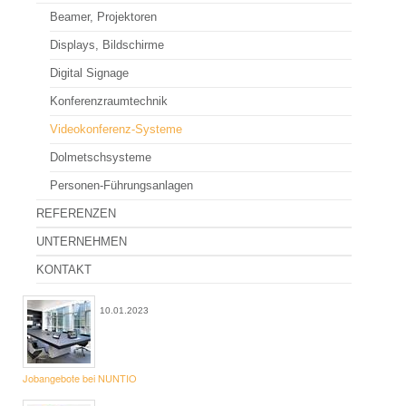
Beamer, Projektoren
Beamer mieten - FAQ
Displays, Bildschirme
Leinwände
Digital Signage
Bildschirme, TV Stative
Konferenzraumtechnik
iPad, iPad Stative
Videokonferenz-Systeme
Dolmetschsysteme
Bühne
Personen-Führungsanlagen
Traversensysteme
REFERENZEN
Eventzubehör
UNTERNEHMEN
Eventmöbel
KONTAKT
Rednerpulte
10.01.2023
Tanzboden
Plakatsteher
Jobangebote bei NUNTIO
Event Specials