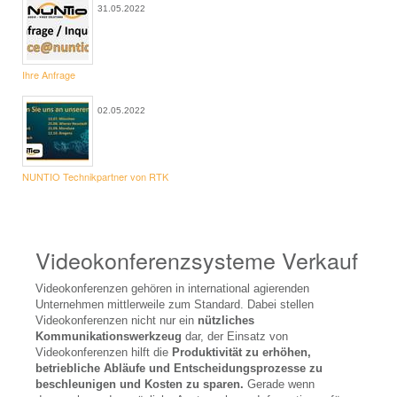
31.05.2022
Konferenztechnik Verleih
Abstimmungsgeräte
Ihre Anfrage
Diskussionsanlage
Drucker, Kopierer
02.05.2022
Präsentationszubehör
Telefonkonferenz
NUNTIO Technikpartner von RTK
Videokonferenz
Dolmetschtechnik Verleih
Videokonferenzsysteme Verkauf
Dolmetschanlage
Videokonferenzen gehören in international agierenden
Dolmetschkabine
Unternehmen mittlerweile zum Standard. Dabei stellen
Videokonferenzen nicht nur ein
nützliches
Dolmetscher
Kommunikationswerkzeug
dar, der Einsatz von
Videokonferenzen hilft die
Produktivität zu erhöhen,
FAQ Dolmetschertechnik
betriebliche Abläufe und Entscheidungsprozesse zu
beschleunigen und Kosten zu sparen.
Gerade wenn