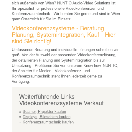
sich außerhalb von Wien? NUNTIO Audio-Video Solutions ist
Mediensteuerungen
Ihr Spezialist für professionelle Videokonferenzen und
Konferenzraumtechnik - Wir beraten Sie gerne und sind in Wien
Interaktive Whiteboards
ganz Österreich für Sie im Einsatz.
Videokonferenzsysteme - Beratung,
Visualizer
Planung, Systemintegration, Kauf - Hier
sind Sie richtig!
Medienmöbel
Umfassende Beratung und individuelle Lösungen schreiben wir
Moderationszubehör
groß! Von der Auswahl der passenden Videokonferenzlösung,
der detaillierten Planung und Systemintegration bis zur
Raumbuchungssysteme
Umsetzung - Profitieren Sie von unserem Know-how. NUNTIO,
der Anbieter für Medien-, Videokonferenz- und
Videokonferenz-Systeme
Konferenzraumtechnik steht Ihnen jederzeit gerne zu
Verfügung.
Dolmetschsysteme
Personen-Führungsanlagen
Weiterführende Links -
Videokonferenzsysteme Verkauf
REFERENZEN
Beamer, Projektor kaufen
UNTERNEHMEN
Displays, Bildschirm kaufen
Konferenzraumtechnik kaufen
Jobs