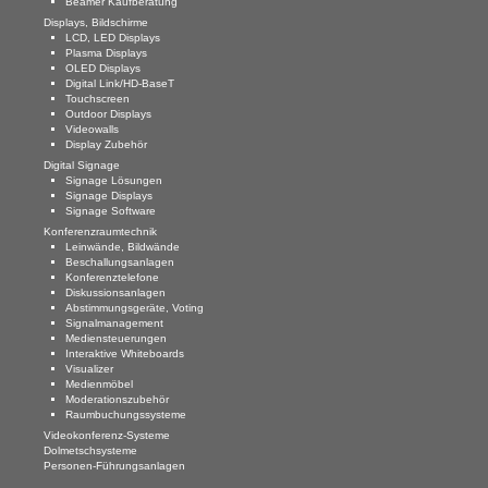
Beamer Kaufberatung
Displays, Bildschirme
LCD, LED Displays
Plasma Displays
OLED Displays
Digital Link/HD-BaseT
Touchscreen
Outdoor Displays
Videowalls
Display Zubehör
Digital Signage
Signage Lösungen
Signage Displays
Signage Software
Konferenzraumtechnik
Leinwände, Bildwände
Beschallungsanlagen
Konferenztelefone
Diskussionsanlagen
Abstimmungsgeräte, Voting
Signalmanagement
Mediensteuerungen
Interaktive Whiteboards
Visualizer
Medienmöbel
Moderationszubehör
Raumbuchungssysteme
Videokonferenz-Systeme
Dolmetschsysteme
Personen-Führungsanlagen