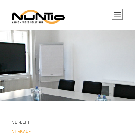
VERLEIH
Hybrid Events, Streaming
Tontechnik
Tonanlagen
Mikrofone
DJ Equipment
Lichttechnik
Videotechnik
Beamer und Projektoren
Portable Beamer
VERLEIH
Hochleistungs Projektoren
VERKAUF
Projektor Objektive