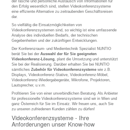
Flüsterkoffer Verleih
der rasche und persönliche Austausch von Informationen für
den Erfolg wesentlich sind, stellen Videokonferenzsysteme
Seminartechnik Verleih
eine effiziente Alternative zu zeitraubenden Geschäftsreisen
dar.
Pinnwand
So vielfältig die Einsatzmöglichkeiten von
Videokonferenzsystemen sind, so wichtig ist eine umfassende
Flipchart
Analyse des individuellen Bedarfs, der technischen
Gegebenheiten und der zukünftigen Entwicklungen.
Whiteboard
Der Konferenzraum- und Medientechnik Spezialist NUNTIO
Staffelei
berät Sie bei der
Auswahl der für Sie geeigneten
Videokonferenz-Lösung
, plant die Umsetzung und unterstützt
Eventdienstleistungen
Sie bei der Realisierung. Darüber erhalten Sie bei NUNTIO
sämtliches
Zubehör für Videokonferenzsysteme
wie z.B.
VERKAUF
Displays, Videokonferenz-Stative, Videokonferenz-Möbel,
Videokonferenz-Wiedergabegeräte, Mikrofone, Projektoren,
Beamer, Projektoren
Lautsprecher, u.v.m.
Profitieren Sie von einer unverbindlichen Beratung. Als Anbieter
LCD Beamer
für professionelle Videokonferenzsysteme sind wir in Wien und
ganz Österreich für Sie im Einsatz. Wir freuen uns, auch Sie
DLP Beamer
zu unseren zufriedenen Kunden zählen zu dürfen!
LED, LED-Laser Beamer
Videokonferenzsysteme - Ihre
Anforderungen unser Know-how
Laserbeamer