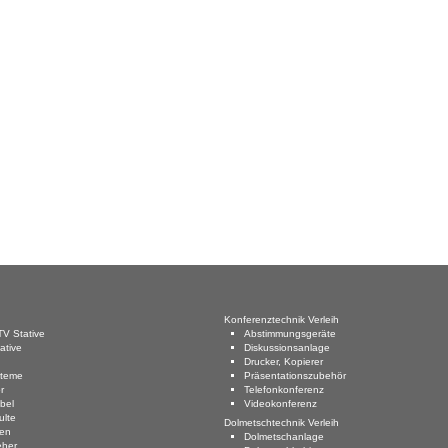
Konferenztechnik Verleih
TV Stative
Abstimmungsgeräte
ative
Diskussionsanlage
Drucker, Kopierer
steme
Präsentationszubehör
r
Telefonkonferenz
bel
Videokonferenz
ulte
Dolmetschtechnik Verleih
en
Dolmetschanlage
eher