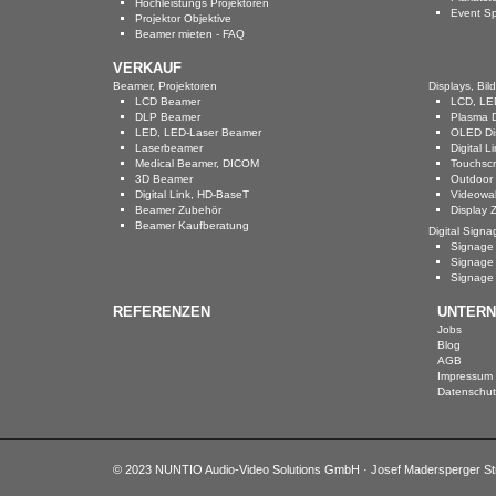
Hochleistungs Projektoren
Event Sp
Projektor Objektive
Beamer mieten - FAQ
VERKAUF
Beamer, Projektoren
Displays, Bil
LCD Beamer
LCD, LED
DLP Beamer
Plasma D
LED, LED-Laser Beamer
OLED Di
Laserbeamer
Digital 
Medical Beamer, DICOM
Touchsc
3D Beamer
Outdoor 
Digital Link, HD-BaseT
Videowal
Beamer Zubehör
Display 
Beamer Kaufberatung
Digital Signa
Signage
Signage 
Signage
REFERENZEN
UNTER
Jobs
Blog
AGB
Impressum
Datenschut
© 2023 NUNTIO Audio-Video Solutions GmbH · Josef Madersperger Straß