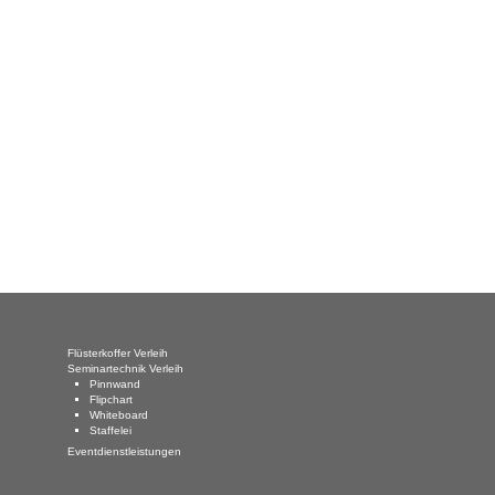
Flüsterkoffer Verleih
Seminartechnik Verleih
Pinnwand
Flipchart
Whiteboard
Staffelei
Eventdienstleistungen