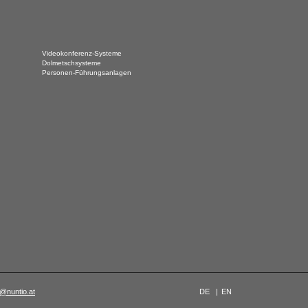
Videokonferenz-Systeme
Dolmetschsysteme
Personen-Führungsanlagen
e@nuntio.at
DE
|
EN