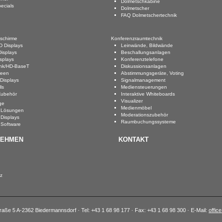
Dolmetschkabine
ecials
Dolmetscher
FAQ Dolmetschertechnik
dschirme
Konferenzraumtechnik
 Displays
Leinwände, Bildwände
isplays
Beschallungsanlagen
splays
Konferenztelefone
Link/HD-BaseT
Diskussionsanlagen
reen
Abstimmungsgeräte, Voting
Displays
Signalmanagement
ls
Mediensteuerungen
Zubehör
Interaktive Whiteboards
Visualizer
ge
Medienmöbel
 Lösungen
Moderationszubehör
Displays
Raumbuchungssysteme
 Software
NEHMEN
KONTAKT
z
e 5 A-2362 Biedermannsdorf · Tel: +43 1 68 98 177 · Fax: +43 1 68 98 300 · E-Mail:
offic