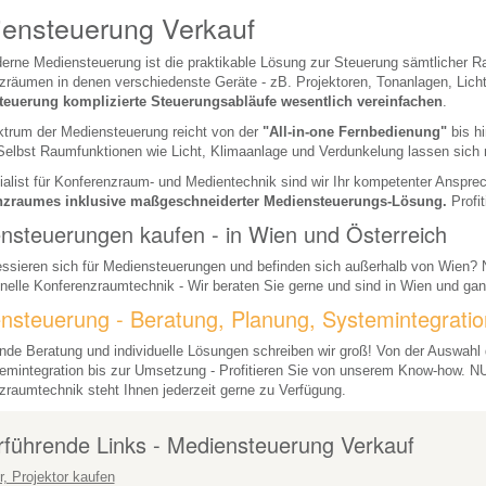
ensteuerung Verkauf
erne Mediensteuerung ist die praktikable Lösung zur Steuerung sämtlicher 
räumen in denen verschiedenste Geräte - zB. Projektoren, Tonanlagen, Licht,
euerung komplizierte Steuerungsabläufe wesentlich vereinfachen
.
trum der Mediensteuerung reicht von der
"All-in-one Fernbedienung"
bis h
Selbst Raumfunktionen wie Licht, Klimaanlage und Verdunkelung lassen sich 
alist für Konferenzraum- und Medientechnik sind wir Ihr kompetenter Ansprec
nzraumes inklusive maßgeschneiderter Mediensteuerungs-Lösung.
Profi
nsteuerungen kaufen - in Wien und Österreich
essieren sich für Mediensteuerungen und befinden sich außerhalb von Wien? N
nelle Konferenzraumtechnik - Wir beraten Sie gerne und sind in Wien und ganz
nsteuerung - Beratung, Planung, Systemintegration, 
de Beratung und individuelle Lösungen schreiben wir groß! Von der Auswahl 
emintegration bis zur Umsetzung - Profitieren Sie von unserem Know-how. NU
zraumtechnik steht Ihnen jederzeit gerne zu Verfügung.
rführende Links - Mediensteuerung Verkauf
, Projektor kaufen