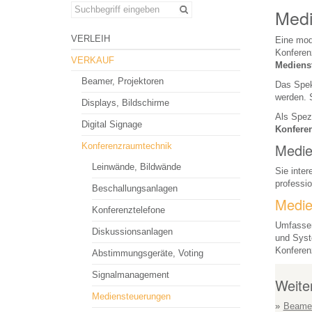
Medi
VERLEIH
Eine mod
Konferenz
VERKAUF
Medienst
Beamer, Projektoren
Das Spek
werden. 
Displays, Bildschirme
Als Spezi
Digital Signage
Konfere
Medie
Konferenzraumtechnik
Leinwände, Bildwände
Sie inter
professio
Beschallungsanlagen
Medie
Konferenztelefone
Umfassen
Diskussionsanlagen
und Syst
Konferen
Abstimmungsgeräte, Voting
Signalmanagement
Weite
Mediensteuerungen
Beamer