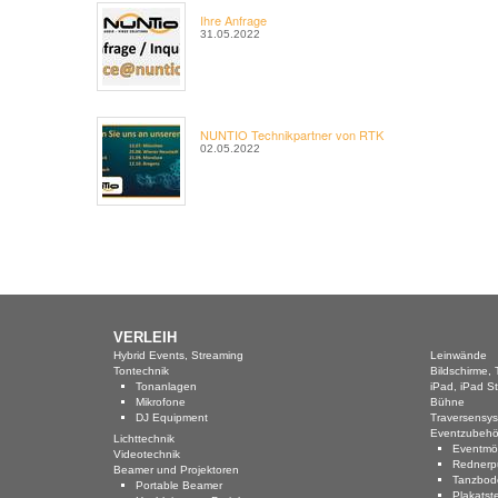
Ihre Anfrage
31.05.2022
NUNTIO Technikpartner von RTK
02.05.2022
VERLEIH
Hybrid Events, Streaming
Leinwände
Tontechnik
Bildschirme, 
Tonanlagen
iPad, iPad St
Mikrofone
Bühne
DJ Equipment
Traversensy
Eventzubehö
Lichttechnik
Eventmö
Videotechnik
Rednerp
Beamer und Projektoren
Tanzbod
Portable Beamer
Plakatst