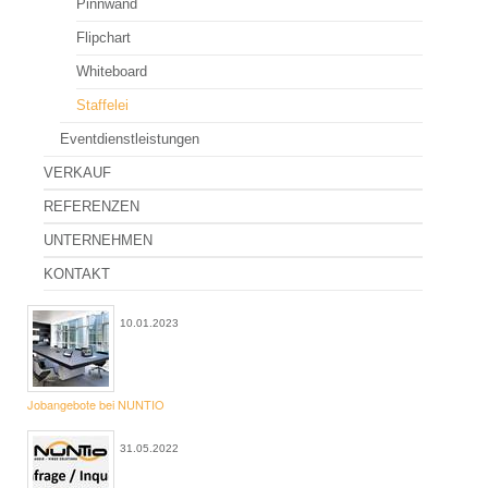
Pinnwand
Konferenztechnik Verleih
Flipchart
Abstimmungsgeräte
Whiteboard
Diskussionsanlage
Staffelei
Drucker, Kopierer
Eventdienstleistungen
VERKAUF
Präsentationszubehör
REFERENZEN
Telefonkonferenz
UNTERNEHMEN
Videokonferenz
KONTAKT
Dolmetschtechnik Verleih
10.01.2023
Dolmetschanlage
Dolmetschkabine
Jobangebote bei NUNTIO
Dolmetscher
FAQ Dolmetschertechnik
31.05.2022