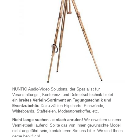
Medical Beamer, DICOM
3D Beamer
Digital Link, HD-BaseT
Beamer Zubehör
Beamer Kaufberatung
Displays, Bildschirme
LCD, LED Displays
Plasma Displays
NUNTIO Audio-Video Solutions, der Spezialist für
OLED Displays
Veranstaltungs-, Konferenz- und Dolmetschtechnik bietet
ein
breites Verleih-Sortiment an Tagungstechnik und
Digital Link/HD-BaseT
Eventzubehör.
Dazu zählen Flipcharts, Pinnwände,
Whiteboards, Staffeleien, Moderatorenkoffer, etc.
Touchscreen
Nicht lange suchen - einfach anrufen!
Wir erweitern unseren
Vermietpark laufend. Sollte das von Ihnen gewünschte Modell
Outdoor Displays
nicht angeführt sein, kontaktieren Sie uns bitte. Wir sind Ihnen
gerne behilflich!