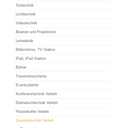
Tontechnik
Beamer mieten - FAQ
Lichttechnik
Leinwände
Videotechnik
Bildschirme, TV Stative
Beamer und Projektoren
iPad, iPad Stative
Leinwände
Bildschirme, TV Stative
Bühne
iPad, iPad Stative
Traversensysteme
Bühne
Eventzubehör
Traversensysteme
Eventmöbel
Eventzubehör
Rednerpulte
Konferenztechnik Verleih
Tanzboden
Dolmetschtechnik Verleih
Flüsterkoffer Verleih
Plakatsteher
Seminartechnik Verleih
Event Specials