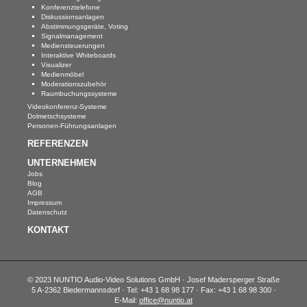
Konferenztelefone
Diskussionsanlagen
Abstimmungsgeräte, Voting
Signalmanagement
Mediensteuerungen
Interaktive Whiteboards
Visualizer
Medienmöbel
Moderationszubehör
Raumbuchungssysteme
Videokonferenz-Systeme
Dolmetschsysteme
Personen-Führungsanlagen
REFERENZEN
UNTERNEHMEN
Jobs
Blog
AGB
Impressum
Datenschutz
KONTAKT
© 2023 NUNTIO Audio-Video Solutions GmbH · Josef Madersperger Straße
5 A-2362 Biedermannsdorf · Tel: +43 1 68 98 177 · Fax: +43 1 68 98 300 ·
E-Mail:
office@nuntio.at