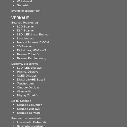
Whiteboard
Staffelei
Eventdienstleistungen
VERKAUF
Beamer, Projektoren
LCD Beamer
DLP Beamer
LED, LED-Laser Beamer
Laserbeamer
Medical Beamer, DICOM
3D Beamer
Digital Link, HD-BaseT
Beamer Zubehör
Beamer Kaufberatung
Displays, Bildschirme
LCD, LED Displays
Plasma Displays
OLED Displays
Digital Link/HD-BaseT
Touchscreen
Outdoor Displays
Videowalls
Display Zubehör
Digital Signage
Signage Lösungen
Signage Displays
Signage Software
Konferenzraumtechnik
Leinwände, Bildwände
Beschallungsanlagen