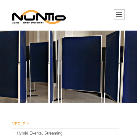
VERLEIH
Hybrid Events, Streaming
Tontechnik
Tonanlagen
Mikrofone
DJ Equipment
Lichttechnik
Videotechnik
Beamer und Projektoren
Portable Beamer
VERLEIH
Hochleistungs Projektoren
Hybrid Events, Streaming
Projektor Objektive