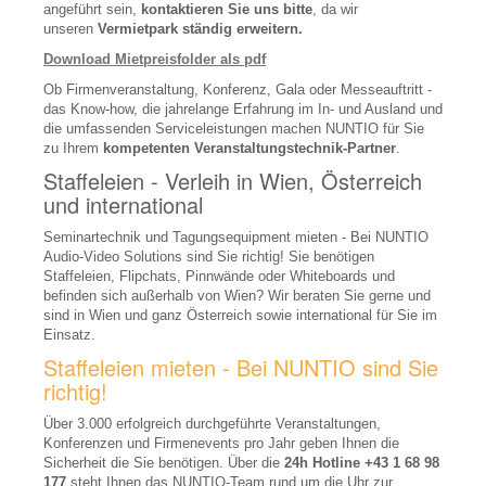
angeführt sein,
kontaktieren Sie uns
bitte
, da wir
Mediensteuerungen
unseren
Vermietpark ständig erweitern.
Download Mietpreisfolder als pdf
Interaktive Whiteboards
Ob Firmenveranstaltung, Konferenz, Gala oder Messeauftritt -
Visualizer
das Know-how, die jahrelange Erfahrung im In- und Ausland und
die umfassenden Serviceleistungen machen NUNTIO für Sie
Medienmöbel
zu Ihrem
kompetenten Veranstaltungstechnik-Partner
.
Staffeleien - Verleih in Wien, Österreich
Moderationszubehör
und international
Raumbuchungssysteme
Seminartechnik und Tagungsequipment mieten - Bei NUNTIO
Audio-Video Solutions sind Sie richtig! Sie benötigen
Videokonferenz-Systeme
Staffeleien, Flipchats, Pinnwände oder Whiteboards und
befinden sich außerhalb von Wien? Wir beraten Sie gerne und
Dolmetschsysteme
sind in Wien und ganz Österreich sowie international für Sie im
Einsatz.
Personen-Führungsanlagen
Staffeleien mieten - Bei NUNTIO sind Sie
REFERENZEN
richtig!
UNTERNEHMEN
Über 3.000 erfolgreich durchgeführte Veranstaltungen,
Konferenzen und Firmenevents pro Jahr geben Ihnen die
Jobs
Sicherheit die Sie benötigen. Über die
24h Hotline
+43 1 68 98
177
steht Ihnen das NUNTIO-Team rund um die Uhr zur