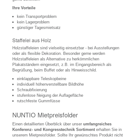
Videowalls
Ihre Vorteile
Display Zubehör
kein Transportproblem
kein Lagerproblem
Digital Signage
günstiger Tagesmietsatz
Signage Lösungen
Staffelei aus Holz
Signage Displays
Holzstaffeleien sind vielseitig einsetzbar - bei Ausstellungen
oder als flexible Dekoration. Besonder gerne werden
Signage Software
Holzstaffeleien als Alternative zu herkömmlichen
Plakatständern eingesetzt, z.B. im Eingangsbereich als
Konferenzraumtechnik
Begrüßung, beim Buffet oder als Hinweisschild.
einklappbare Teleskopbeine
Leinwände, Bildwände
individuell höhenverstellbare Bildhöhe
Schraubfixierung
Beschallungsanlagen
stufenlose Neigung der Auflagefläche
rutschfeste Gummfüsse
Konferenztelefone
Diskussionsanlagen
NUNTIO Mietpreisfolder
Abstimmungsgeräte, Voting
Einen detaillierten Überblick über unser
umfangreiches
Konferenz- und Kongresstechnik
Sortiment
erhalten Sie in
Signalmanagement
unserem Mietpreisfolder. Sollte Ihr gewünschtes Produkt nicht