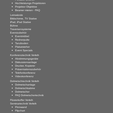
Hochleistungs Projektoren
Projektor Objektive
Beamer mieten - FAQ
Leinwände
Bildschirme, TV Stative
iPad, iPad Stative
Bühne
Traversensysteme
Eventzubehör
Eventmöbel
Rednerpulte
Tanzboden
Plakatsteher
Event Specials
Konferenztechnik Verleih
Abstimmungsgeräte
Diskussionsanlage
Drucker, Kopierer
Präsentationszubehör
Telefonkonferenz
Videokonferenz
Dolmetschtechnik Verleih
Dolmetschanlage
Dolmetschkabine
Dolmetscher
FAQ Dolmetschertechnik
Flüsterkoffer Verleih
Seminartechnik Verleih
Pinnwand
Flipchart