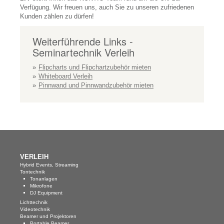
Blog
Verfügung. Wir freuen uns, auch Sie zu unseren zufriedenen
Kunden zählen zu dürfen!
AGB
Weiterführende Links -
Impressum
Seminartechnik Verleih
Datenschutz
Flipcharts und Flipchartzubehör mieten
KONTAKT
Whiteboard Verleih
Pinnwand und Pinnwandzubehör mieten
VERLEIH
Hybrid Events, Streaming
Tontechnik
Tonanlagen
Mikrofone
DJ Equipment
Lichttechnik
Videotechnik
Beamer und Projektoren
Portable Beamer