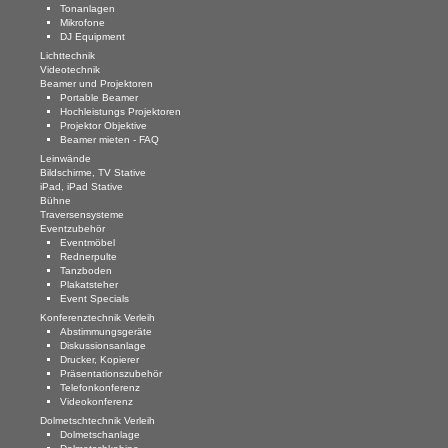
Blog
Tonanlagen
Mikrofone
DJ Equipment
AGB
Lichttechnik
Videotechnik
Impressum
Beamer und Projektoren
Portable Beamer
Hochleistungs Projektoren
Datenschutz
Projektor Objektive
Beamer mieten - FAQ
KONTAKT
Leinwände
Bildschirme, TV Stative
iPad, iPad Stative
Bühne
Traversensysteme
Eventzubehör
Eventmöbel
Rednerpulte
Tanzboden
Plakatsteher
Event Specials
Konferenztechnik Verleih
Abstimmungsgeräte
Diskussionsanlage
Drucker, Kopierer
Präsentationszubehör
Telefonkonferenz
Videokonferenz
Dolmetschtechnik Verleih
Dolmetschanlage