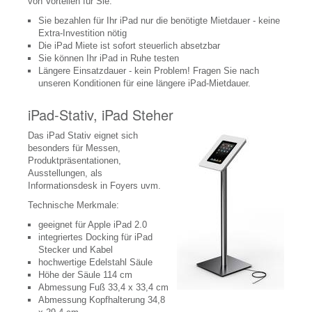
von Vorteilen für Sie:
Medical Beamer, DICOM
Sie bezahlen für Ihr iPad nur die benötigte Mietdauer - keine
Extra-Investition nötig
3D Beamer
Die iPad Miete ist sofort steuerlich absetzbar
Sie können Ihr iPad in Ruhe testen
Digital Link, HD-BaseT
Längere Einsatzdauer - kein Problem! Fragen Sie nach
unseren Konditionen für eine längere iPad-Mietdauer.
Beamer Zubehör
iPad-Stativ, iPad Steher
Beamer Kaufberatung
Das iPad Stativ eignet sich
Displays, Bildschirme
besonders für Messen,
Produktpräsentationen,
LCD, LED Displays
Ausstellungen, als
Informationsdesk in Foyers uvm.
Plasma Displays
Technische Merkmale:
OLED Displays
geeignet für Apple iPad 2.0
integriertes Docking für iPad
Digital Link/HD-BaseT
Stecker und Kabel
hochwertige Edelstahl Säule
Touchscreen
Höhe der Säule 114 cm
Abmessung Fuß 33,4 x 33,4 cm
Outdoor Displays
Abmessung Kopfhalterung 34,8