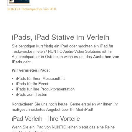
Flüsterkoffer Verleih
NUNTIO Technikpartner von RTK
Seminartechnik Verleih
Pinnwand
Flipchart
iPads, iPad Stative im Verleih
Whiteboard
Sie benötigen kurzfristig ein iPad oder möchten ein iPad für
Testzwecke mieten? NUNTIO Audio-Video Solutions ist Ihr
Staffelei
Ansprechpartner in Österreich wenn es um das
Ausleihen von
iPads
geht.
Eventdienstleistungen
Wir vermieten iPads:
VERKAUF
iPads für Ihren Messeauftritt
iPads für Ihr Event
Beamer, Projektoren
iPads für Ihre Produktpräsentation
iPads zum Testen
LCD Beamer
Kontaktieren Sie uns noch heute. Gerne erstellen wir Ihnen Ihr
DLP Beamer
maßgeschneidertes Angebot über Ihr Miet-iPad!
iPad Verleih - Ihre Vorteile
LED, LED-Laser Beamer
Wenn Sie ein iPad von NUNTIO leihen bietet das eine Reihe
Laserbeamer