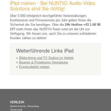
iPad mieten - Bei NUNTIO Audio-Video
Mediensteuerungen
Solutions sind Sie richtig!
Interaktive Whiteboards
Über 3.000 erfolgreich durchgeführte Veranstaltungen,
Konferenzen und Firmenevents pro Jahr geben Ihnen die
Visualizer
Sicherheit die Sie benötigen. Über die
24h Hotline
+43 1 68 98
177
steht Ihnen das NUNTIO-Team rund um die Uhr zur
Medienmöbel
Verfügung. Wir freuen uns, auch Sie zu unseren zufriedenen
Kunden zählen zu dürfen!
Moderationszubehör
Weiterführende Links iPad
Raumbuchungssysteme
Bildschirme und TV Stative im Verleih
Videokonferenz-Systeme
Beamer & Projektoren Vermietung
Eventzubehör mieten
Dolmetschsysteme
Personen-Führungsanlagen
REFERENZEN
UNTERNEHMEN
VERLEIH
Jobs
Hybrid Events, Streaming
Tontechnik