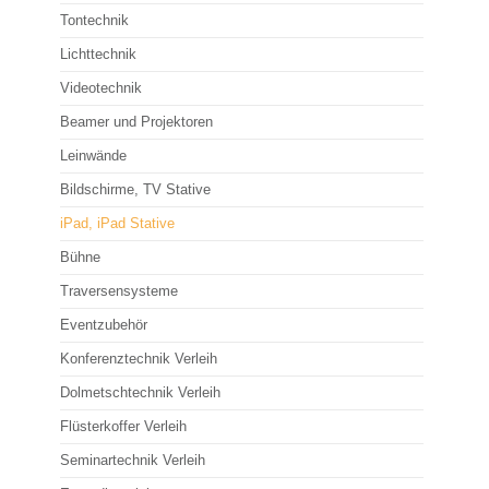
Tontechnik
Beamer mieten - FAQ
Lichttechnik
Leinwände
Videotechnik
Bildschirme, TV Stative
Beamer und Projektoren
iPad, iPad Stative
Leinwände
Bildschirme, TV Stative
Bühne
iPad, iPad Stative
Traversensysteme
Bühne
Eventzubehör
Traversensysteme
Eventmöbel
Eventzubehör
Rednerpulte
Konferenztechnik Verleih
Tanzboden
Dolmetschtechnik Verleih
Flüsterkoffer Verleih
Plakatsteher
Seminartechnik Verleih
Event Specials