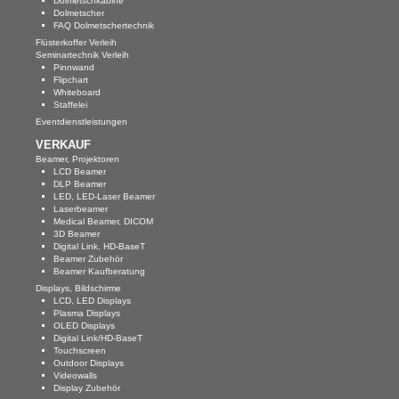
Dolmetschkabine
Dolmetscher
FAQ Dolmetschertechnik
Flüsterkoffer Verleih
Seminartechnik Verleih
Pinnwand
Flipchart
Whiteboard
Staffelei
Eventdienstleistungen
VERKAUF
Beamer, Projektoren
LCD Beamer
DLP Beamer
LED, LED-Laser Beamer
Laserbeamer
Medical Beamer, DICOM
3D Beamer
Digital Link, HD-BaseT
Beamer Zubehör
Beamer Kaufberatung
Displays, Bildschirme
LCD, LED Displays
Plasma Displays
OLED Displays
Digital Link/HD-BaseT
Touchscreen
Outdoor Displays
Videowalls
Display Zubehör