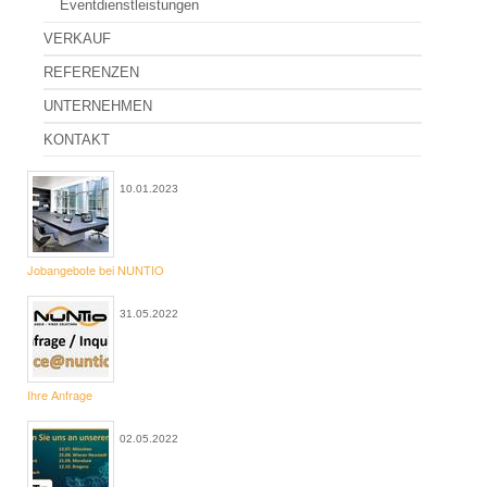
Eventdienstleistungen
Konferenztechnik Verleih
VERKAUF
Abstimmungsgeräte
REFERENZEN
Diskussionsanlage
UNTERNEHMEN
Drucker, Kopierer
KONTAKT
Präsentationszubehör
10.01.2023
Telefonkonferenz
Videokonferenz
Jobangebote bei NUNTIO
Dolmetschtechnik Verleih
31.05.2022
Dolmetschanlage
Dolmetschkabine
Ihre Anfrage
Dolmetscher
02.05.2022
FAQ Dolmetschertechnik