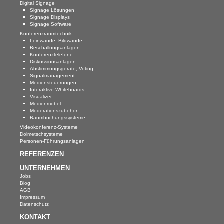
Digital Signage
Signage Lösungen
Signage Displays
Signage Software
Konferenzraumtechnik
Leinwände, Bildwände
Beschallungsanlagen
Konferenztelefone
Diskussionsanlagen
Abstimmungsgeräte, Voting
Signalmanagement
Mediensteuerungen
Interaktive Whiteboards
Visualizer
Medienmöbel
Moderationszubehör
Raumbuchungssysteme
Videokonferenz-Systeme
Dolmetschsysteme
Personen-Führungsanlagen
REFERENZEN
UNTERNEHMEN
Jobs
Blog
AGB
Impressum
Datenschutz
KONTAKT