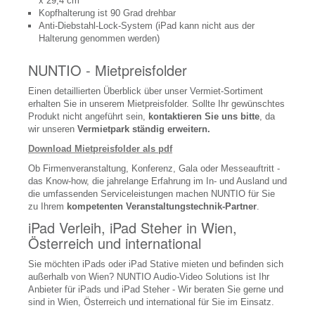
x 29,4 cm
Videowalls
Kopfhalterung ist 90 Grad drehbar
Anti-Diebstahl-Lock-System (iPad kann nicht aus der
Display Zubehör
Halterung genommen werden)
Digital Signage
NUNTIO - Mietpreisfolder
Signage Lösungen
Einen detaillierten Überblick über unser Vermiet-Sortiment
erhalten Sie in unserem Mietpreisfolder. Sollte Ihr gewünschtes
Signage Displays
Produkt nicht angeführt sein,
kontaktieren Sie uns
bitte
, da
wir unseren
Vermietpark ständig erweitern.
Signage Software
Download Mietpreisfolder als pdf
Konferenzraumtechnik
Ob Firmenveranstaltung, Konferenz, Gala oder Messeauftritt -
Leinwände, Bildwände
das Know-how, die jahrelange Erfahrung im In- und Ausland und
die umfassenden Serviceleistungen machen NUNTIO für Sie
Beschallungsanlagen
zu Ihrem
kompetenten Veranstaltungstechnik-Partner
.
iPad Verleih, iPad Steher in Wien,
Konferenztelefone
Österreich und international
Diskussionsanlagen
Sie möchten iPads oder iPad Stative mieten und befinden sich
außerhalb von Wien? NUNTIO Audio-Video Solutions ist Ihr
Abstimmungsgeräte, Voting
Anbieter für iPads und iPad Steher - Wir beraten Sie gerne und
sind in Wien, Österreich und international für Sie im Einsatz.
Signalmanagement