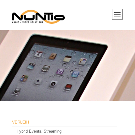
VERLEIH
Hybrid Events, Streaming
Tontechnik
Tonanlagen
Mikrofone
DJ Equipment
Lichttechnik
Videotechnik
Beamer und Projektoren
Portable Beamer
VERLEIH
Hochleistungs Projektoren
Hybrid Events, Streaming
Projektor Objektive