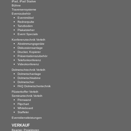
Videowalls
iPad, iPad Stative
Bühne
Traversensysteme
Display Zubehör
Eventzubehör
Eventmöbel
Digital Signage
Rednerpulte
Tanzboden
Plakatsteher
Signage Lösungen
Event Specials
Konferenztechnik Verleih
Signage Displays
Abstimmungsgeräte
Diskussionsanlage
Drucker, Kopierer
Signage Software
Präsentationszubehör
Telefonkonferenz
Konferenzraumtechnik
Videokonferenz
Dolmetschtechnik Verleih
Dolmetschanlage
Leinwände, Bildwände
Dolmetschkabine
Dolmetscher
Beschallungsanlagen
FAQ Dolmetschertechnik
Flüsterkoffer Verleih
Konferenztelefone
Seminartechnik Verleih
Pinnwand
Flipchart
Diskussionsanlagen
Whiteboard
Staffelei
Abstimmungsgeräte, Voting
Eventdienstleistungen
VERKAUF
Signalmanagement
Beamer, Projektoren