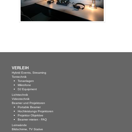
Medical Beamer, DICOM
3D Beamer
Digital Link, HD-BaseT
Beamer Zubehör
Beamer Kaufberatung
Displays, Bildschirme
VERLEIH
LCD, LED Displays
Hybrid Events, Streaming
Tontechnik
Plasma Displays
Tonanlagen
Mikrofone
DJ Equipment
OLED Displays
Lichttechnik
Videotechnik
Digital Link/HD-BaseT
Beamer und Projektoren
Portable Beamer
Hochleistungs Projektoren
Touchscreen
Projektor Objektive
Beamer mieten - FAQ
Outdoor Displays
Leinwände
Bildschirme, TV Stative