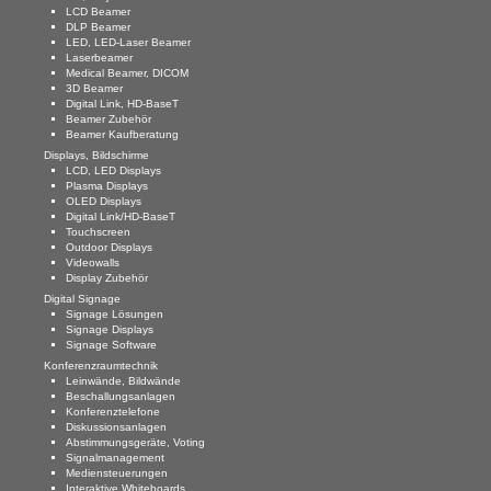
LCD Beamer
Mediensteuerungen
DLP Beamer
LED, LED-Laser Beamer
Laserbeamer
Interaktive Whiteboards
Medical Beamer, DICOM
3D Beamer
Visualizer
Digital Link, HD-BaseT
Beamer Zubehör
Beamer Kaufberatung
Medienmöbel
Displays, Bildschirme
LCD, LED Displays
Moderationszubehör
Plasma Displays
OLED Displays
Digital Link/HD-BaseT
Raumbuchungssysteme
Touchscreen
Outdoor Displays
Videokonferenz-Systeme
Videowalls
Display Zubehör
Digital Signage
Dolmetschsysteme
Signage Lösungen
Signage Displays
Personen-Führungsanlagen
Signage Software
Konferenzraumtechnik
REFERENZEN
Leinwände, Bildwände
Beschallungsanlagen
Konferenztelefone
UNTERNEHMEN
Diskussionsanlagen
Abstimmungsgeräte, Voting
Signalmanagement
Jobs
Mediensteuerungen
Interaktive Whiteboards