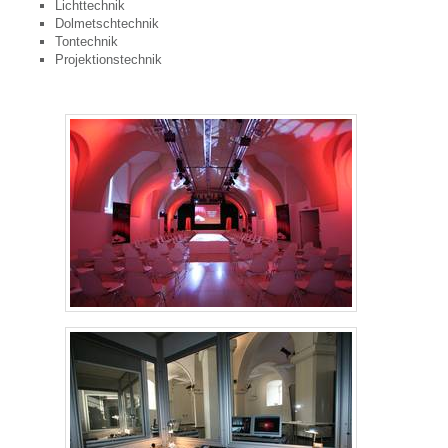
Flüsterkoffer Verleih
Lichttechnik
Dolmetschtechnik
Seminartechnik Verleih
Tontechnik
Projektionstechnik
Pinnwand
Flipchart
Whiteboard
Staffelei
Eventdienstleistungen
VERKAUF
Beamer, Projektoren
LCD Beamer
DLP Beamer
LED, LED-Laser Beamer
Laserbeamer