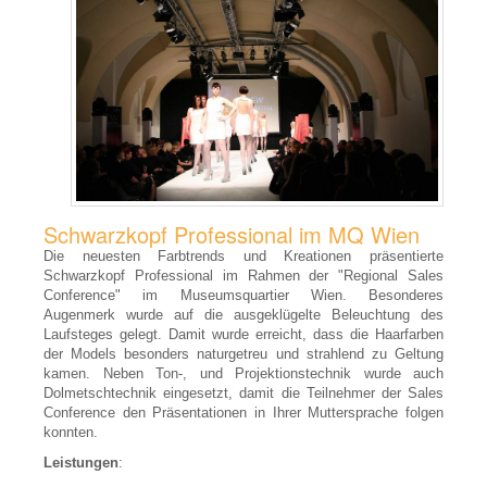
Konferenztechnik Verleih
Abstimmungsgeräte
Diskussionsanlage
Drucker, Kopierer
Präsentationszubehör
Telefonkonferenz
Schwarzkopf Professional im MQ Wien
Videokonferenz
Die neuesten Farbtrends und Kreationen präsentierte
Schwarzkopf Professional im Rahmen der "Regional Sales
Dolmetschtechnik Verleih
Conference" im Museumsquartier Wien. Besonderes
Augenmerk wurde auf die ausgeklügelte Beleuchtung des
Dolmetschanlage
Laufsteges gelegt. Damit wurde erreicht, dass die Haarfarben
der Models besonders naturgetreu und strahlend zu Geltung
Dolmetschkabine
kamen. Neben Ton-, und Projektionstechnik wurde auch
Dolmetschtechnik eingesetzt, damit die Teilnehmer der Sales
Dolmetscher
Conference den Präsentationen in Ihrer Muttersprache folgen
konnten.
FAQ Dolmetschertechnik
Leistungen
: