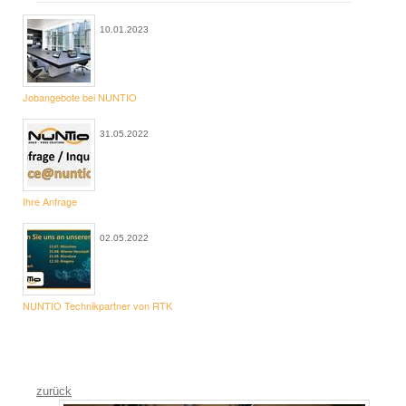
Beamer mieten - FAQ
10.01.2023
Leinwände
Bildschirme, TV Stative
Jobangebote bei NUNTIO
iPad, iPad Stative
31.05.2022
Bühne
Traversensysteme
Ihre Anfrage
Eventzubehör
02.05.2022
Eventmöbel
Rednerpulte
NUNTIO Technikpartner von RTK
Tanzboden
Plakatsteher
Event Specials
zurück