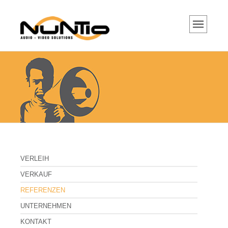
VERLEIH
Hybrid Events, Streaming
Tontechnik
Tonanlagen
Mikrofone
DJ Equipment
Lichttechnik
Videotechnik
VERLEIH
Beamer und Projektoren
VERKAUF
Portable Beamer
REFERENZEN
UNTERNEHMEN
Hochleistungs Projektoren
KONTAKT
Projektor Objektive